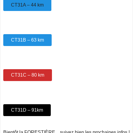
CT31A – 44 km
CT31B – 63 km
CT31C – 80 km
CT31D – 91km
Bientôt la FORESTIÈRE…suivez bien les prochaines infos !