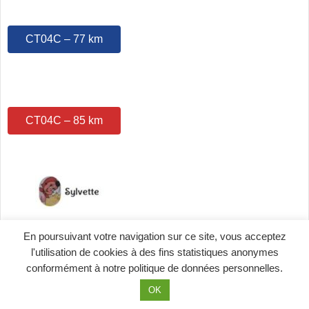
CT04C – 77 km
CT04C – 85 km
En poursuivant votre navigation sur ce site, vous acceptez
l'utilisation de cookies à des fins statistiques anonymes
conformément à notre politique de données personnelles.
KEYBO
OK
© 2026 Cyclo touchois |
Mentions Légales